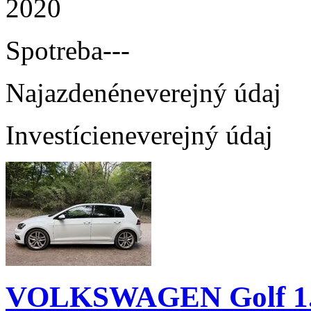
2020
Spotreba
---
Najazdené
neverejný údaj
Investície
neverejný údaj
VOLKSWAGEN Golf 1.4