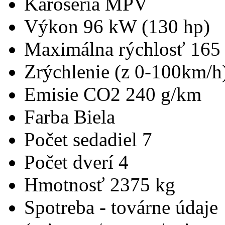
Karoséria
MPV
Výkon
96 kW (130 hp)
Maximálna rýchlosť
165
Zrýchlenie (z 0-100km/h
Emisie CO2
240 g/km
Farba
Biela
Počet sedadiel
7
Počet dverí
4
Hmotnosť
2375 kg
Spotreba - továrne údaje