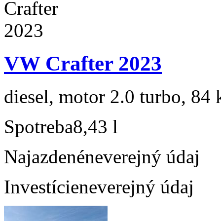
VW Crafter 2023
diesel, motor 2.0 turbo, 84 
Spotreba
8,43 l
Najazdené
neverejný údaj
Investície
neverejný údaj