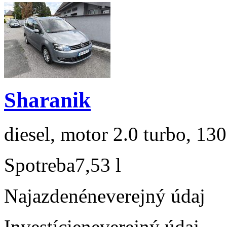
Sharanik
diesel, motor 2.0 turbo, 130
Spotreba
7,53 l
Najazdené
neverejný údaj
Investície
neverejný údaj