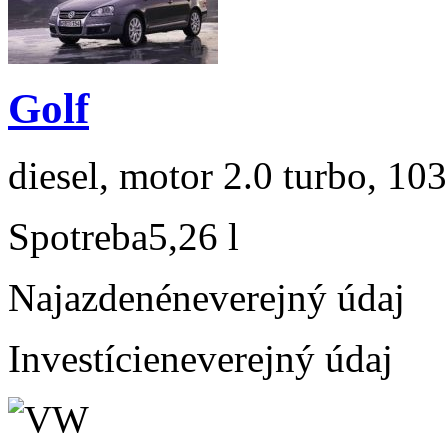
Golf
diesel, motor 2.0 turbo, 103
Spotreba
5,26 l
Najazdené
neverejný údaj
Investície
neverejný údaj