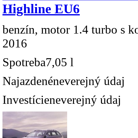
Highline EU6
benzín, motor 1.4 turbo s k
2016
Spotreba
7,05 l
Najazdené
neverejný údaj
Investície
neverejný údaj