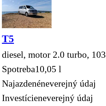
T5
diesel, motor 2.0 turbo, 103
Spotreba
10,05 l
Najazdené
neverejný údaj
Investície
neverejný údaj