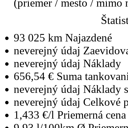
(priemer / mesto / mimo
Štatis
93 025 km
Najazdené
neverejný údaj
Zaevidov
neverejný údaj
Náklady
656,54 €
Suma tankovan
neverejný údaj
Náklady 
neverejný údaj
Celkové 
1,433 €/l
Priemerná cena 
9,93 l/100km
Ø Priemern